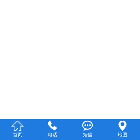




首页
电话
短信
地图